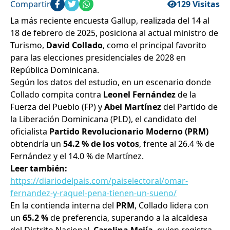
Compartir
129 Visitas
La más reciente encuesta Gallup, realizada del 14 al
18 de febrero de 2025, posiciona al actual ministro de
Turismo,
David Collado
, como el principal favorito
para las elecciones presidenciales de 2028 en
República Dominicana.
Según los datos del estudio, en un escenario donde
Collado compita contra
Leonel Fernández
de la
Fuerza del Pueblo (FP) y
Abel Martínez
del Partido de
la Liberación Dominicana (PLD), el candidato del
oficialista
Partido Revolucionario Moderno (PRM)
obtendría un
54.2 % de los votos
, frente al 26.4 % de
Fernández y el 14.0 % de Martínez.
Leer también:
https://diariodelpais.com/paiselectoral/omar-
fernandez-y-raquel-pena-tienen-un-sueno/
En la contienda interna del
PRM
, Collado lidera con
un
65.2 %
de preferencia, superando a la alcaldesa