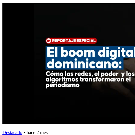
Destacado
•
hace 2 mes