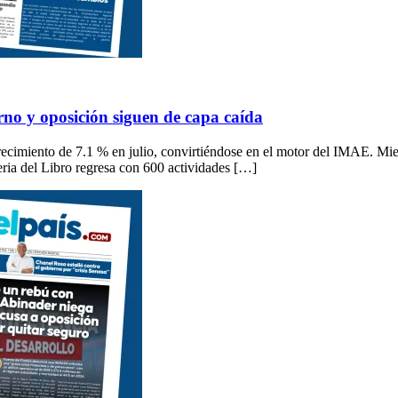
no y oposición siguen de capa caída
recimiento de 7.1 % en julio, convirtiéndose en el motor del IMAE. Mien
ria del Libro regresa con 600 actividades […]