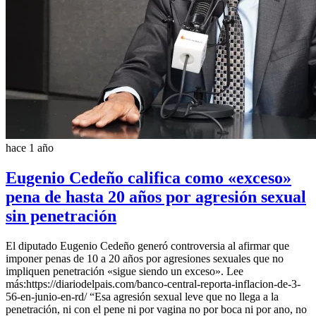
hace 1 año
Eugenio Cedeño califica como «exceso»
pena de hasta 20 años por agresión sexual
sin penetración
El diputado Eugenio Cedeño generó controversia al afirmar que
imponer penas de 10 a 20 años por agresiones sexuales que no
impliquen penetración «sigue siendo un exceso». Lee
más:https://diariodelpais.com/banco-central-reporta-inflacion-de-3-
56-en-junio-en-rd/ “Esa agresión sexual leve que no llega a la
penetración, ni con el pene ni por vagina no por boca ni por ano, no