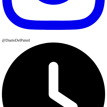
@DiarioDelPaisrd