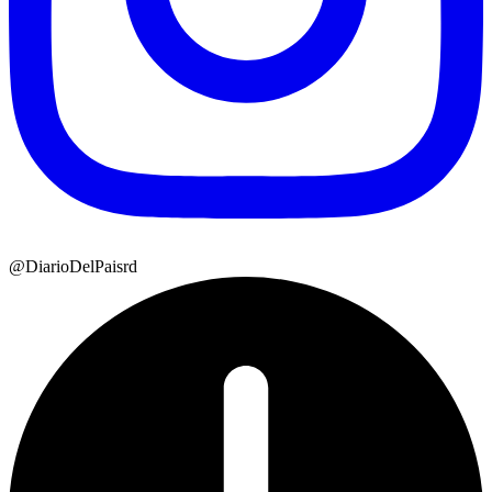
@DiarioDelPaisrd