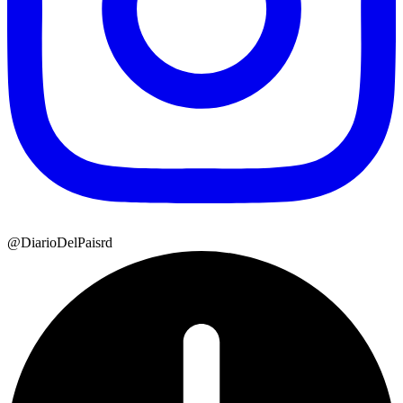
@DiarioDelPaisrd