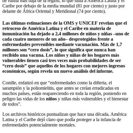
de rutina más baja de la región, lo que sitúa a América Latina y el
Caribe por debajo de la media mundial (81 por ciento) y justo por
delante de África Oriental y Meridional (74 por ciento).
Las últimas estimaciones de la OMS y
UNICEF
revelan que el
retroceso de América Latina y el Caribe en materia de
inmunización ha dejado a 2,4 millones de
niños
y niñas –uno de
cada cuatro menores de un año– desprotegidos frente a
enfermedades prevenibles mediante vacunación. Más de 1,7
millones son “cero dosis”, lo que significa que nunca han
recibido una vacuna. Los
niños
y niñas de los hogares más
vulnerables tienen casi tres veces más probabilidades de ser
“cero dosis” que aquellos de los hogares con mejores ingresos
económicos, según revela un nuevo análisis del informe.
Conille, enfatizó en que “enfermedades como la difteria, el
sarampión y la poliomielitis, que antes se creían erradicadas en
muchos países, están reapareciendo en toda la región, poniendo en
peligro las vidas de los
niños
y niñas más vulnerables y el bienestar
de todos”.
Los archivos históricos puntualizan que hace una década, América
Latina y el Caribe dejó claro que podía proteger a la infancia de
enfermedades potencialmente mortales.