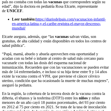
país no contaba con todas las
vacunas
que corresponden según su
edad”, dijo la doctora en pediatría Rosa Elcarte, representante
de
UNICEF
.
Leer también:
https://diariodelpais.com/vacunacion-infantil-
en-america-latina-y-el-caribe-registra-el-mayor-descenso-
mundial/
Elcarte asegura, además, que “las
vacunas
salvan vidas, son
gratuitas, de alta calidad y están disponibles en todos los centros de
salud pública”.
“Papá, mamá, abuelo y abuela aprovechen esta oportunidad y
acudan con su bebé o infante al centro de salud más cercano para
vacunarle con todas las dosis del esquema nacional de
inmunización. Recuerden que con las vacunaciones se pueden evitar
más de 14 enfermedades, e incluso si su hija tiene entre 9 y 14 años
existe la vacuna contra el VPH, que previene el cáncer cérvico
uterino, condición que ha ocasionado la muerte de muchas mujeres”,
aseguró la pediatra.
En la región, la cobertura de la tercera dosis de la vacuna contra la
difteria, el tétanos y la tosferina (DTP3) entre los
niños
y niñas
menores de un año cayó 18 puntos porcentuales, del 93 por ciento
en 2012 al 75 por ciento en 2021. Se trata de la tasa de inoculación