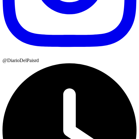
@DiarioDelPaisrd