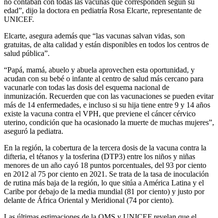
no contaban con todas las vacunas que corresponden según su
edad”, dijo la doctora en pediatría Rosa Elcarte, representante de
UNICEF.
Elcarte, asegura además que “las vacunas salvan vidas, son
gratuitas, de alta calidad y están disponibles en todos los centros de
salud pública”.
“Papá, mamá, abuelo y abuela aprovechen esta oportunidad, y
acudan con su bebé o infante al centro de salud más cercano para
vacunarle con todas las dosis del esquema nacional de
inmunización. Recuerden que con las vacunaciones se pueden evitar
más de 14 enfermedades, e incluso si su hija tiene entre 9 y 14 años
existe la vacuna contra el VPH, que previene el cáncer cérvico
uterino, condición que ha ocasionado la muerte de muchas mujeres”,
aseguró la pediatra.
En la región, la cobertura de la tercera dosis de la vacuna contra la
difteria, el tétanos y la tosferina (DTP3) entre los niños y niñas
menores de un año cayó 18 puntos porcentuales, del 93 por ciento
en 2012 al 75 por ciento en 2021. Se trata de la tasa de inoculación
de rutina más baja de la región, lo que sitúa a América Latina y el
Caribe por debajo de la media mundial (81 por ciento) y justo por
delante de África Oriental y Meridional (74 por ciento).
Las últimas estimaciones de la OMS y UNICEF revelan que el