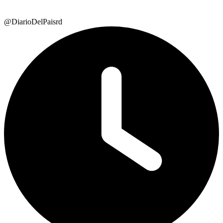
@DiarioDelPaisrd