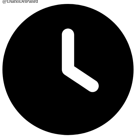
@DiarioDelPaisrd