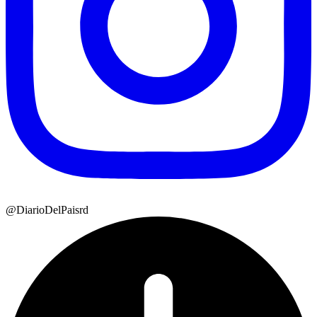
@DiarioDelPaisrd