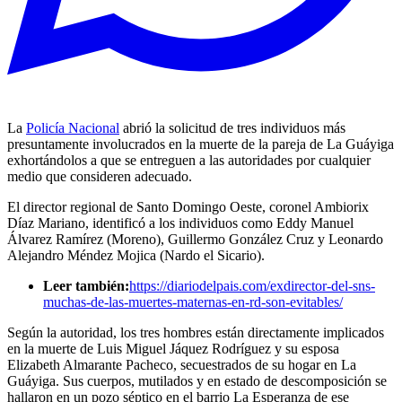
La
Policía Nacional
abrió la solicitud de tres individuos más
presuntamente involucrados en la muerte de la pareja de La Guáyiga
exhortándolos a que se entreguen a las autoridades por cualquier
medio que consideren adecuado.
El director regional de Santo Domingo Oeste, coronel Ambiorix
Díaz Mariano, identificó a los individuos como Eddy Manuel
Álvarez Ramírez (Moreno), Guillermo González Cruz y Leonardo
Alejandro Méndez Mojica (Nardo el Sicario).
Leer también:
https://diariodelpais.com/exdirector-del-sns-
muchas-de-las-muertes-maternas-en-rd-son-evitables/
Según la autoridad, los tres hombres están directamente implicados
en la muerte de Luis Miguel Jáquez Rodríguez y su esposa
Elizabeth Almarante Pacheco, secuestrados de su hogar en La
Guáyiga. Sus cuerpos, mutilados y en estado de descomposición se
hallaron en un pozo séptico en el barrio La Esperanza de ese