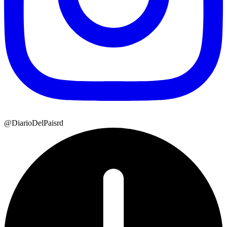
@DiarioDelPaisrd