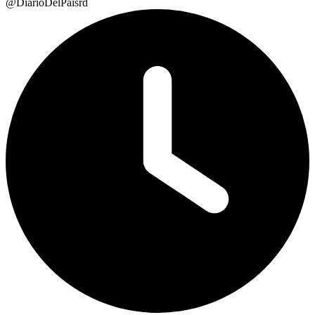
@DiarioDelPaisrd