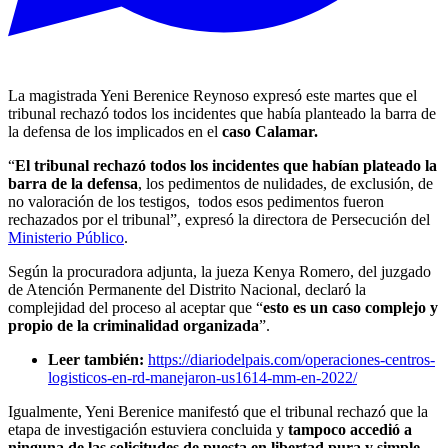
La magistrada Yeni Berenice Reynoso expresó este martes que el
tribunal rechazó todos los incidentes que había planteado la barra de
la defensa de los implicados en el
caso Calamar.
“
El tribunal rechazó todos los incidentes que habían plateado la
barra de la defensa
, los pedimentos de nulidades, de exclusión, de
no valoración de los testigos, todos esos pedimentos fueron
rechazados por el tribunal”, expresó la directora de Persecución del
Ministerio Público
.
Según la procuradora adjunta, la jueza Kenya Romero, del juzgado
de Atención Permanente del Distrito Nacional, declaró la
complejidad del proceso al aceptar que “
esto es un caso complejo y
propio de la criminalidad organizada
”.
Leer también:
https://diariodelpais.com/operaciones-centros-
logisticos-en-rd-manejaron-us1614-mm-en-2022/
Igualmente, Yeni Berenice manifestó que el tribunal rechazó que la
etapa de investigación estuviera concluida y
tampoco accedió a
ninguna de las solicitudes de puesta en libertad pura y simple
,