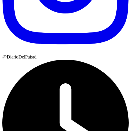
@DiarioDelPaisrd