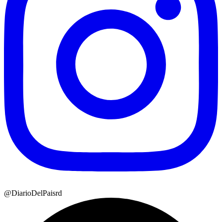
@DiarioDelPaisrd