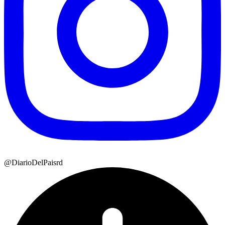
@DiarioDelPaisrd