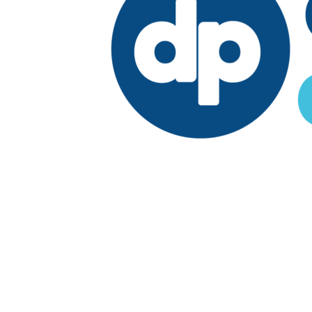
Edición:
República Dominicana
Síguenos en:
Economía
Fuera del país
El País