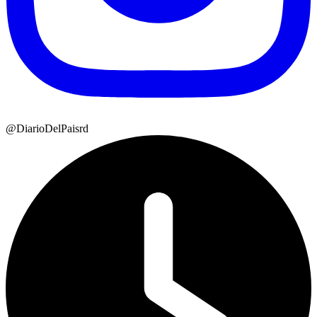
@DiarioDelPaisrd