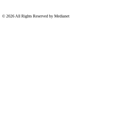
Lo Viral
Reporte Especial
Suscríbete a nuestro Newsletter
© 2026 All Rights Reserved by Medianet
Cerrar