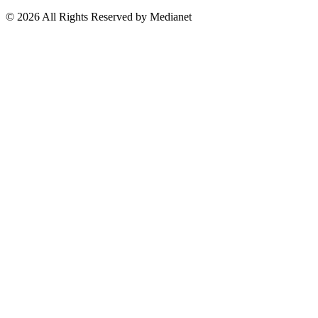
Suscríbete a nuestro Newsletter
© 2026 All Rights Reserved by Medianet
Cerrar