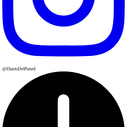
@DiarioDelPaisrd