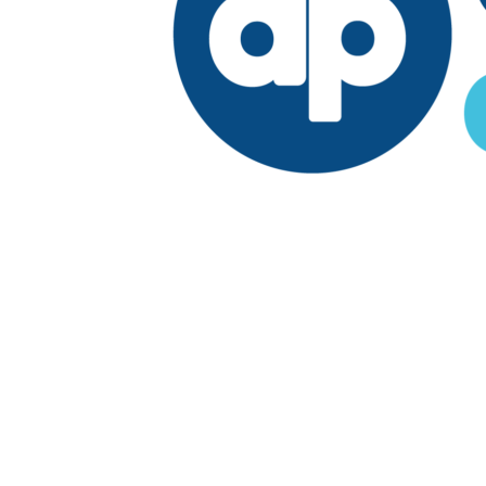
Edición:
República Dominicana
Síguenos en:
Economía
Fuera del país
El País
Lo Viral
Reporte Especial