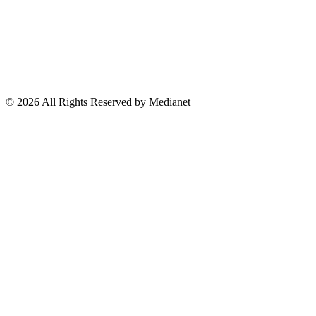
Economía
© 2026 All Rights Reserved by Medianet
Fuera del país
El País
Lo Viral
Reporte Especial
Suscríbete a nuestro Newsletter
Cerrar