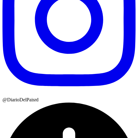
@DiarioDelPaisrd