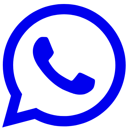
Edición:
🇩🇴
República Dominicana
Síguenos en:
Economía