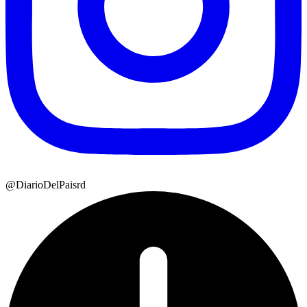
@DiarioDelPaisrd