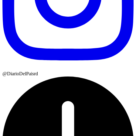
@DiarioDelPaisrd