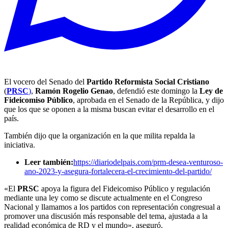
El vocero del Senado del
Partido Reformista Social Cristiano
(
PRSC
)
,
Ramón Rogelio Genao
, defendió este domingo la
Ley de
Fideicomiso Público
, aprobada en el Senado de la República, y dijo
que los que se oponen a la misma buscan evitar el desarrollo en el
país.
También dijo que la organización en la que milita repalda la
iniciativa.
Leer también:
https://diariodelpais.com/prm-desea-venturoso-
ano-2023-y-asegura-fortalecera-el-crecimiento-del-partido/
«El
PRSC
apoya la figura del Fideicomiso Público y regulación
mediante una ley como se discute actualmente en el Congreso
Nacional y llamamos a los partidos con representación congresual a
promover una discusión más responsable del tema, ajustada a la
realidad económica de RD y el mundo», aseguró.