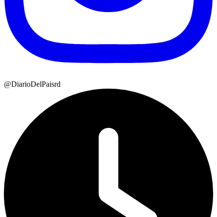
@DiarioDelPaisrd