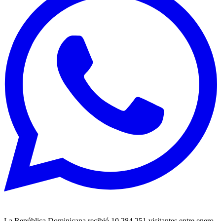
La República Dominicana recibió 10,284,251 visitantes entre enero