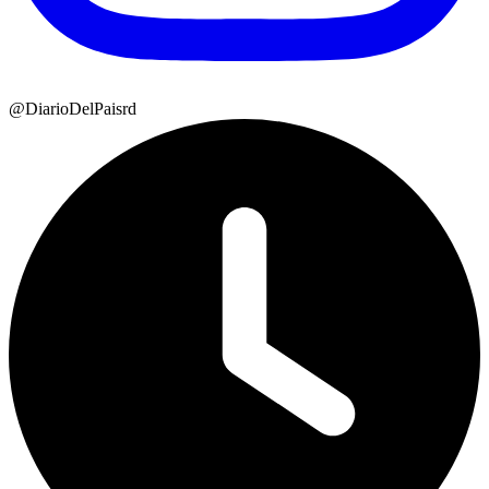
@DiarioDelPaisrd