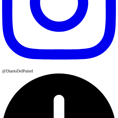
@DiarioDelPaisrd