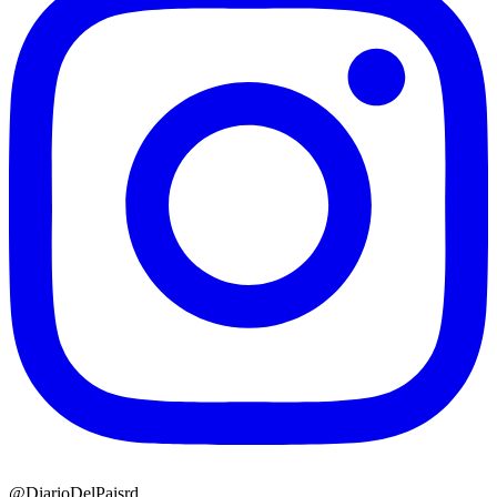
@DiarioDelPaisrd