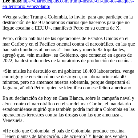
Lee más:
https://diariodelpais.com/trump-insiste-en-que-los-ataques-
en-territorio-venezolano/
«Venga señor Trump a Colombia, lo invito, para que participe en la
destrucción de los 9 laboratorios diarios que hacemos para que no
llegue cocaína a EEUU», manifestó Petro en su cuenta de X.
Petro, crítico habitual de las operaciones de Estados Unidos en el
mar Caribe y en el Pacífico oriental contra el narcotráfico, en las que
han sido hundidas al menos 21 lanchas y muerto 82 tripulantes,
agregó que, «sin misiles», su Gobierno, que comenzó en agosto de
2022, ha destruido miles de laboratorios de producción de cocaína.
«Sin misiles he destruido en mi gobierno 18.400 laboratorios, venga
conmigo y le enseño cómo se destruyen, un laboratorio cada 40
minutos, pero no amenace nuestra soberanía, porque despertará el
Jaguar», añadió Petro, quien se identifica con ese felino americano.
En su declaración de hoy en Casa Blanca, sobre la campaña naval y
aérea contra el narcotráfico en el sur del mar Caribe, el mandatario
estadounidense sugirió que también podría incluir a Colombia en las
operaciones terrestres contra las drogas con las que amenaza a
Venezuela.
«He oído que Colombia, el país de Colombia, produce cocaína.
Tienen plantas de fabricación, ¿de acuerdo? Y luego nos venden