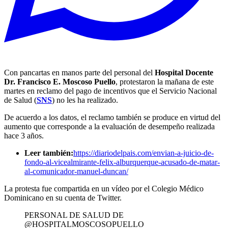
Con pancartas en manos parte del personal del
Hospital Docente
Dr. Francisco E. Moscoso Puello
, protestaron la mañana de este
martes en reclamo del pago de incentivos que el Servicio Nacional
de Salud (
SNS
) no les ha realizado.
De acuerdo a los datos, el reclamo también se produce en virtud del
aumento que corresponde a la evaluación de desempeño realizada
hace 3 años.
Leer también:
https://diariodelpais.com/envian-a-juicio-de-
fondo-al-vicealmirante-felix-alburquerque-acusado-de-matar-
al-comunicador-manuel-duncan/
La protesta fue compartida en un vídeo por el Colegio Médico
Dominicano en su cuenta de Twitter.
PERSONAL DE SALUD DE
@HOSPITALMOSCOSOPUELLO