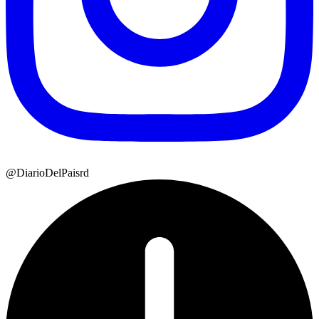
@DiarioDelPaisrd