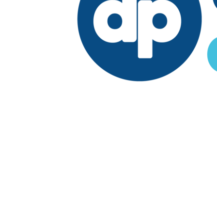
Edición:
República Dominicana
Síguenos en:
Economía
Fuera del país
El País
Lo Viral
Reporte Especial