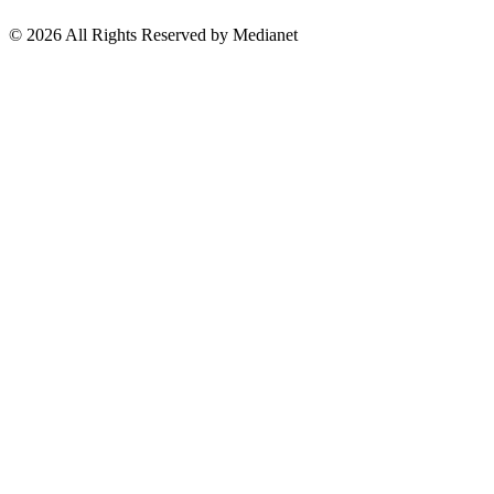
Suscríbete a nuestro Newsletter
© 2026 All Rights Reserved by Medianet
Cerrar