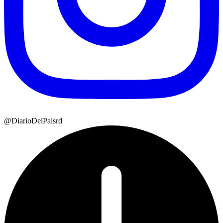
@DiarioDelPaisrd