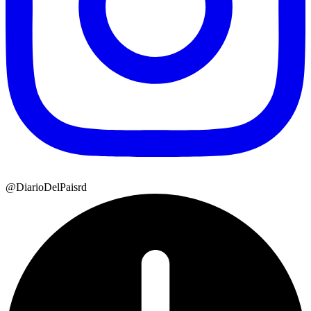
@DiarioDelPaisrd