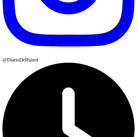
@DiarioDelPaisrd