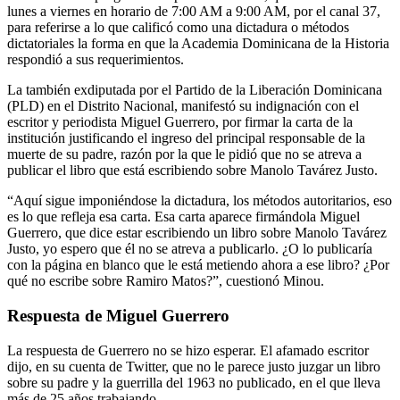
lunes a viernes en horario de 7:00 AM a 9:00 AM, por el canal 37,
para referirse a lo que calificó como una dictadura o métodos
dictatoriales la forma en que la Academia Dominicana de la Historia
respondió a sus requerimientos.
La también exdiputada por el Partido de la Liberación Dominicana
(PLD) en el Distrito Nacional, manifestó su indignación con el
escritor y periodista Miguel Guerrero, por firmar la carta de la
institución justificando el ingreso del principal responsable de la
muerte de su padre, razón por la que le pidió que no se atreva a
publicar el libro que está escribiendo sobre Manolo Tavárez Justo.
“Aquí sigue imponiéndose la dictadura, los métodos autoritarios, eso
es lo que refleja esa carta. Esa carta aparece firmándola Miguel
Guerrero, que dice estar escribiendo un libro sobre Manolo Tavárez
Justo, yo espero que él no se atreva a publicarlo. ¿O lo publicaría
con la página en blanco que le está metiendo ahora a ese libro? ¿Por
qué no escribe sobre Ramiro Matos?”, cuestionó Minou.
Respuesta de Miguel Guerrero
La respuesta de Guerrero no se hizo esperar. El afamado escritor
dijo, en su cuenta de Twitter, que no le parece justo juzgar un libro
sobre su padre y la guerrilla del 1963 no publicado, en el que lleva
más de 25 años trabajando.