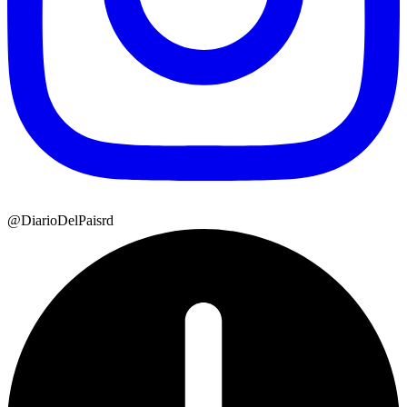
@DiarioDelPaisrd