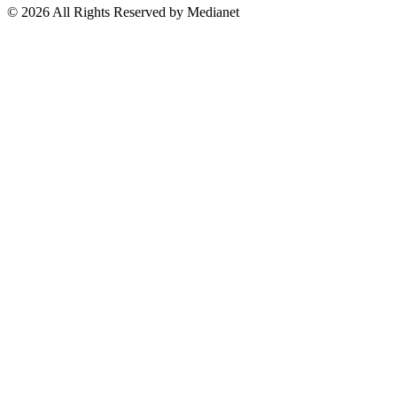
Suscríbete a nuestro Newsletter
© 2026 All Rights Reserved by Medianet
Cerrar