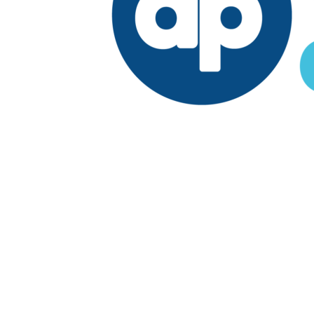
Edición:
República Dominicana
Síguenos en:
Economía
Fuera del país
El País
Lo Viral
Reporte Especial