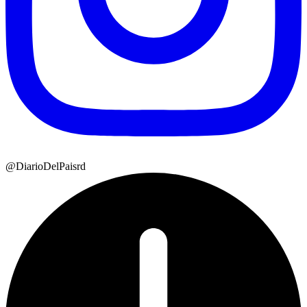
@DiarioDelPaisrd