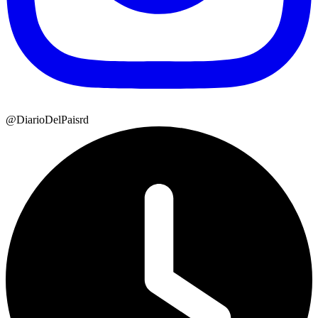
@DiarioDelPaisrd