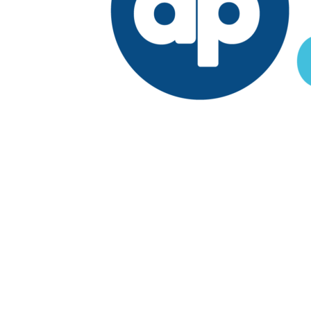
Edición:
República Dominicana
Síguenos en:
Economía
Fuera del país
El País
Lo Viral
Reporte Especial