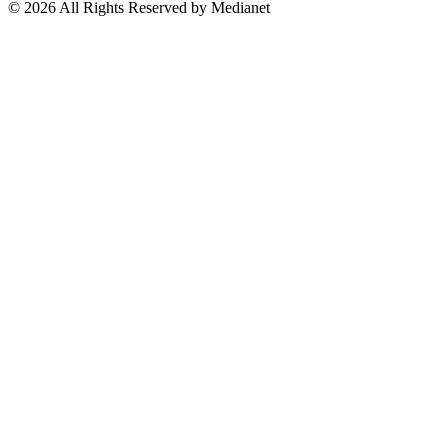
Suscríbete a nuestro Newsletter
© 2026 All Rights Reserved by Medianet
Cerrar