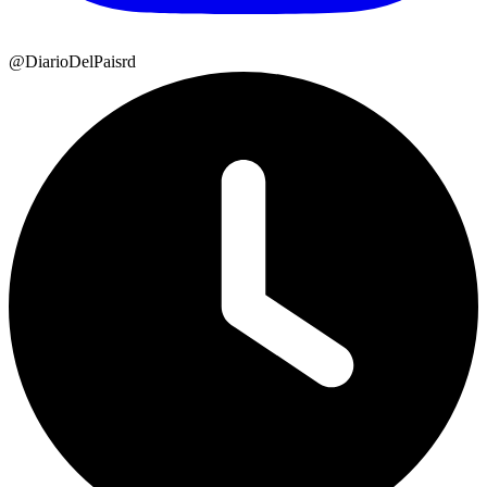
@DiarioDelPaisrd