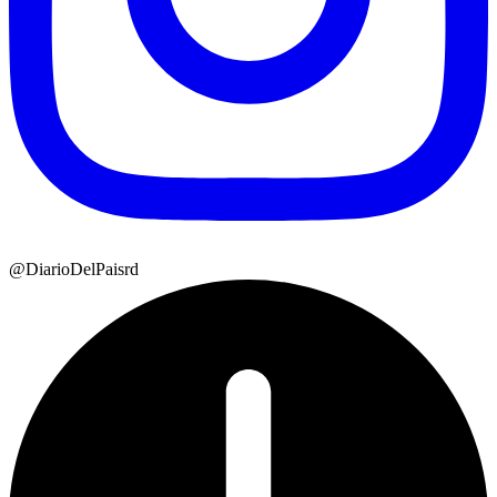
@DiarioDelPaisrd