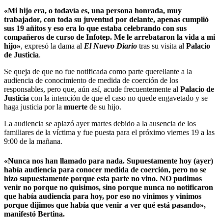
«Mi hijo era, o todavía es, una persona honrada, muy
trabajador, con toda su juventud por delante, apenas cumplió
sus 19 añitos y eso era lo que estaba celebrando con sus
compañeros de curso de Infotep. Me le arrebataron la vida a mi
hijo»
, expresó la dama al
El
Nuevo Diario
tras su visita al
Palacio
de Justicia
.
Se queja de que no fue notificada como parte querellante a la
audiencia de conocimiento de medida de coerción de los
responsables, pero que, aún así, acude frecuentemente al
Palacio de
Justicia
con la intención de que el caso no quede engavetado y se
haga justicia por la
muerte
de su hijo.
La audiencia se aplazó ayer martes debido a la ausencia de los
familiares de la víctima y fue puesta para el próximo viernes 19 a las
9:00 de la mañana.
«Nunca nos han llamado para nada. Supuestamente hoy (ayer)
había audiencia para conocer medida de coerción, pero no se
hizo supuestamente porque esta parte no vino. NO pudimos
venir no porque no quisimos, sino porque nunca no notificaron
que había audiencia para hoy, por eso no vinimos y vinimos
porque dijimos que había que venir a ver qué está pasando»,
manifestó Bertina.