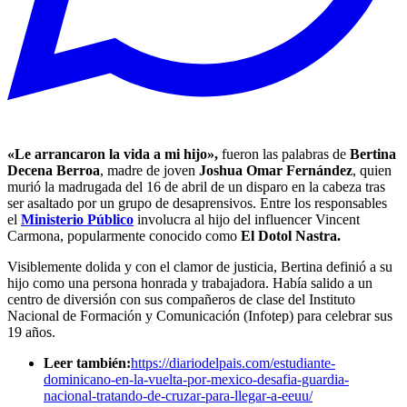
«Le arrancaron la vida a mi hijo»,
fueron las palabras de
Bertina
Decena Berroa
, madre de joven
Joshua Omar Fernández
, quien
murió la madrugada del 16 de abril de un disparo en la cabeza tras
ser asaltado por un grupo de desaprensivos. Entre los responsables
el
Ministerio Público
involucra al hijo del influencer Vincent
Carmona, popularmente conocido como
El Dotol Nastra.
Visiblemente dolida y con el clamor de justicia, Bertina definió a su
hijo como una persona honrada y trabajadora. Había salido a un
centro de diversión con sus compañeros de clase del Instituto
Nacional de Formación y Comunicación (Infotep) para celebrar sus
19 años.
Leer también:
https://diariodelpais.com/estudiante-
dominicano-en-la-vuelta-por-mexico-desafia-guardia-
nacional-tratando-de-cruzar-para-llegar-a-eeuu/