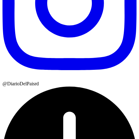
@DiarioDelPaisrd