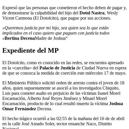
Expresó que las personas que cometieron el hecho deben de pagar y,
de demostrarse la culpabilidad del hijo del
Dotol Nastra
, Wesly
Vicent Carmona (El Dotolcito), que pague por sus acciones.
«Queremos justicia por mi hijo, sea quien sea lo que están
implicados en el caso quiero que paguen con justicia todos
«
Bertina Decena
Madre de Joshua“
Expediente del MP
El Dotolcito, como es conocido en las redes, se encuentra apresado
en la «carcelita» del
Palacio de Justicia
de Ciudad Nueva en espera
de que se conozca la medida de coerción este miércoles 17 de mayo.
El Ministerio Público solicitó orden de arresto contra el joven de 18
años, quien supuestamente se asoció a los investigados Chiquito,
Luis para cometer asalto en perjuicio de las víctimas Isanel Morel
Encarnación, Alberto José Reyes Jiménez y Misael Morel
Encarnación, producto de lo cual resultó muerto la víctima
Joshua
Omar Fernández
Decena.
El hecho trágico ocurrió a las 02:55 de la mañana del 16 de de abril
en la calle José Amado Soler, sector ensanche Naco, Distrito
Nacional.