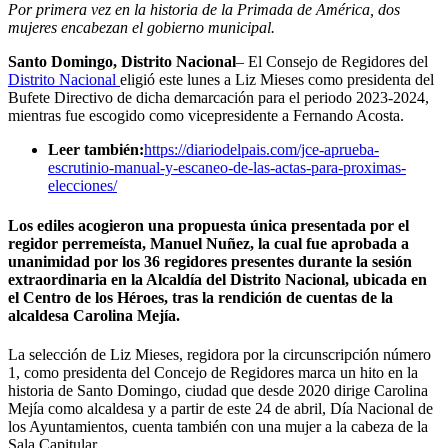
Por primera vez en la historia de la Primada de América, dos
mujeres encabezan el gobierno municipal.
Santo Domingo, Distrito Nacional
– El Consejo de Regidores del
Distrito Nacional
eligió este lunes a Liz Mieses como presidenta del
Bufete Directivo de dicha demarcación para el periodo 2023-2024,
mientras fue escogido como vicepresidente a Fernando Acosta.
Leer también:
https://diariodelpais.com/jce-aprueba-
escrutinio-manual-y-escaneo-de-las-actas-para-proximas-
elecciones/
Los ediles acogieron una propuesta única presentada por el
regidor perremeísta, Manuel Nuñez, la cual fue aprobada a
unanimidad por los 36 regidores presentes durante la sesión
extraordinaria en la Alcaldía del Distrito Nacional, ubicada en
el Centro de los Héroes, tras la rendición de cuentas de la
alcaldesa Carolina Mejía.
La selección de Liz Mieses, regidora por la circunscripción número
1, como presidenta del Concejo de Regidores marca un hito en la
historia de Santo Domingo, ciudad que desde 2020 dirige Carolina
Mejía como alcaldesa y a partir de este 24 de abril, Día Nacional de
los Ayuntamientos, cuenta también con una mujer a la cabeza de la
Sala Capitular.