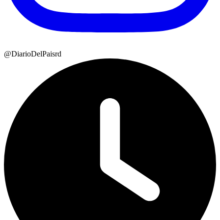
@DiarioDelPaisrd