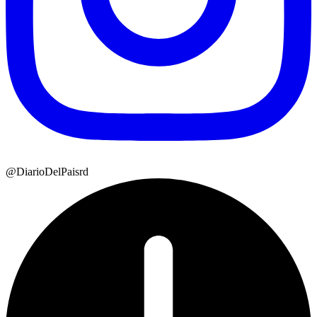
@DiarioDelPaisrd