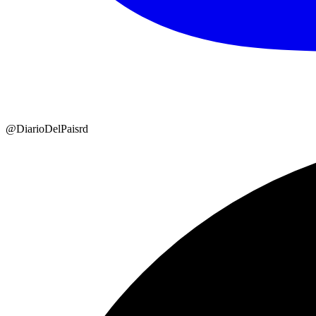
@DiarioDelPaisrd