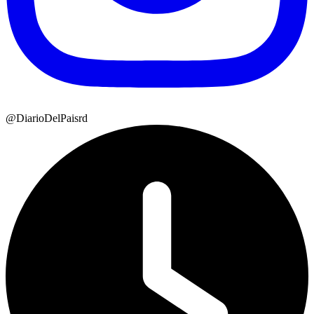
@DiarioDelPaisrd