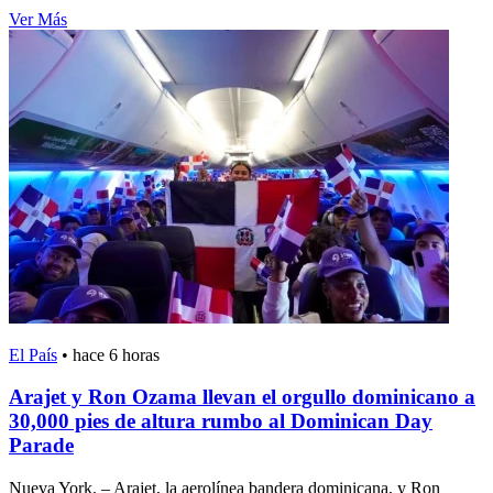
Ver Más
El País
•
hace 6 horas
Arajet y Ron Ozama llevan el orgullo dominicano a
30,000 pies de altura rumbo al Dominican Day
Parade
Nueva York. – Arajet, la aerolínea bandera dominicana, y Ron