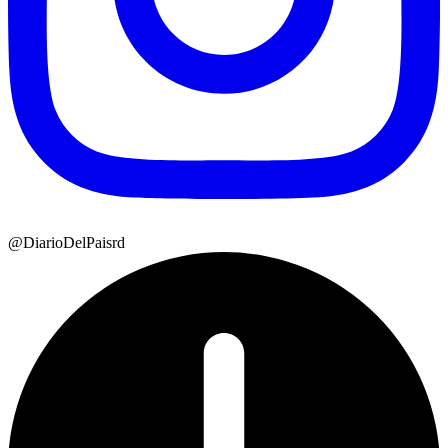
@DiarioDelPaisrd