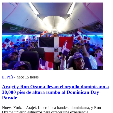
El País
•
hace 15 horas
Arajet y Ron Ozama llevan el orgullo dominicano a
30,000 pies de altura rumbo al Dominican Day
Parade
Nueva York. – Arajet, la aerolínea bandera dominicana, y Ron
Ozama unieron esfuerzos para ofrecer una experiencia