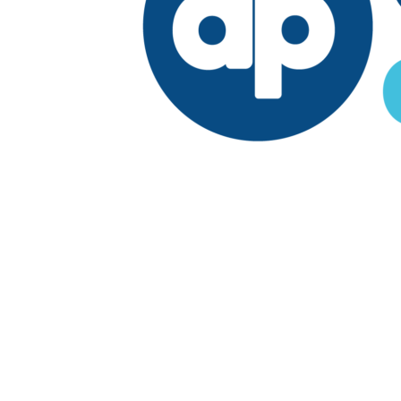
Edición:
República Dominicana
Síguenos en:
Economía
Fuera del país
El País
Lo Viral
Reporte Especial