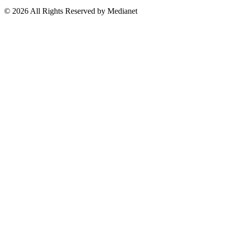
Suscríbete a nuestro Newsletter
© 2026 All Rights Reserved by Medianet
Cerrar