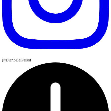
@DiarioDelPaisrd