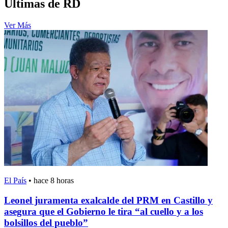
Últimas de RD
Ver Más
El País
•
hace 8 horas
Leonel juramenta exalcalde del PRM en Castillo y
asegura que el Gobierno le tira “al cuello y a los
bolsillos del pueblo”