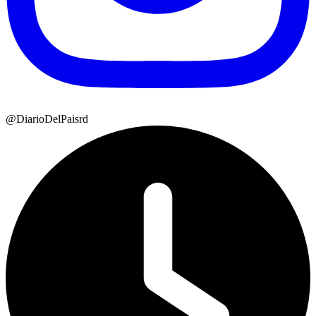
@DiarioDelPaisrd