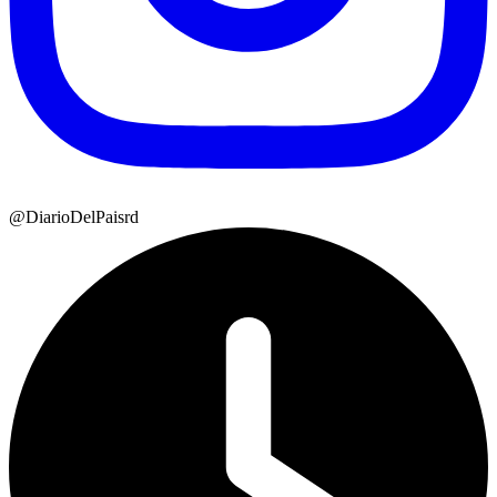
@DiarioDelPaisrd