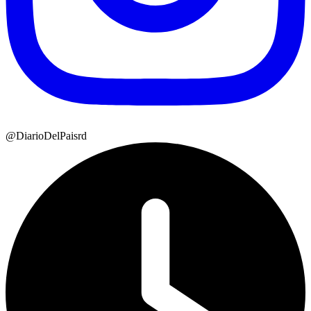
@DiarioDelPaisrd