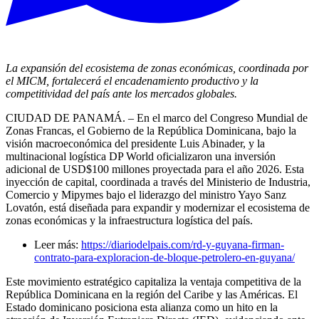
La expansión del ecosistema de zonas económicas, coordinada por
el MICM, fortalecerá el encadenamiento productivo y la
competitividad del país ante los mercados globales.
CIUDAD DE PANAMÁ. – En el marco del Congreso Mundial de
Zonas Francas, el Gobierno de la República Dominicana, bajo la
visión macroeconómica del presidente Luis Abinader, y la
multinacional logística DP World oficializaron una inversión
adicional de USD$100 millones proyectada para el año 2026. Esta
inyección de capital, coordinada a través del Ministerio de Industria,
Comercio y Mipymes bajo el liderazgo del ministro Yayo Sanz
Lovatón, está diseñada para expandir y modernizar el ecosistema de
zonas económicas y la infraestructura logística del país.
Leer más:
https://diariodelpais.com/rd-y-guyana-firman-
contrato-para-exploracion-de-bloque-petrolero-en-guyana/
Este movimiento estratégico capitaliza la ventaja competitiva de la
República Dominicana en la región del Caribe y las Américas. El
Estado dominicano posiciona esta alianza como un hito en la