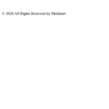
Reporte Especial
Suscríbete a nuestro Newsletter
© 2026 All Rights Reserved by Medianet
Cerrar