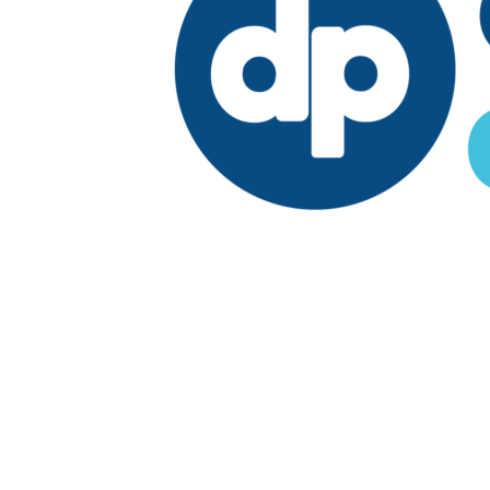
Edición:
República Dominicana
Síguenos en:
Economía
Fuera del país
El País
Lo Viral