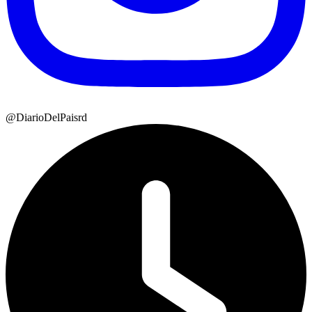
@DiarioDelPaisrd