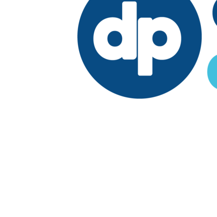
Edición:
República Dominicana
Síguenos en:
Economía
Fuera del país
El País