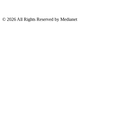
Lo Viral
Reporte Especial
Suscríbete a nuestro Newsletter
© 2026 All Rights Reserved by Medianet
Cerrar