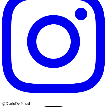
@DiarioDelPaisrd