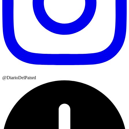
@DiarioDelPaisrd