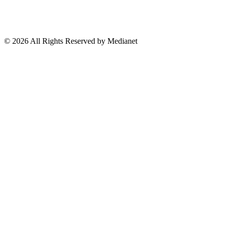
El País
Lo Viral
Reporte Especial
Suscríbete a nuestro Newsletter
© 2026 All Rights Reserved by Medianet
Cerrar