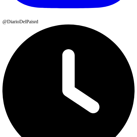
@DiarioDelPaisrd