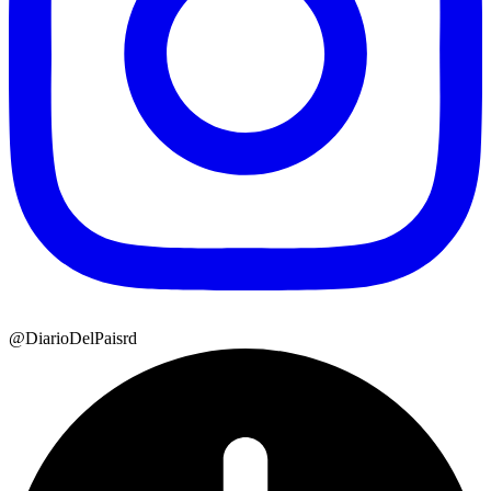
@DiarioDelPaisrd