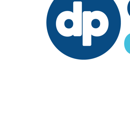
Edición:
República Dominicana
Síguenos en:
Economía
Fuera del país
El País