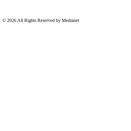
Lo Viral
Reporte Especial
Suscríbete a nuestro Newsletter
© 2026 All Rights Reserved by Medianet
Cerrar