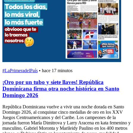
#LaPrimeradelPaís
•
hace 17 minutos
¡Oro por un tubo y siete llaves! República
Dominicana firma otra noche histórica en Santo
Domingo 2026
República Dominicana vuelve a vivir una noche dorada en Santo
Domingo 2026, al conquistar cinco medallas de oro en los XXV
Juegos Centroamericanos y del Caribe. Los campeones de la
jornada fueron María Dimitrova y Larry Aracena en kata femenino y
masculino, Gabriel Moronta y Marileidy Paulino en los 400 metros