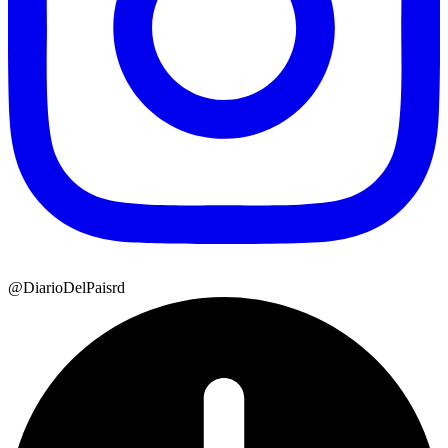
@DiarioDelPaisrd